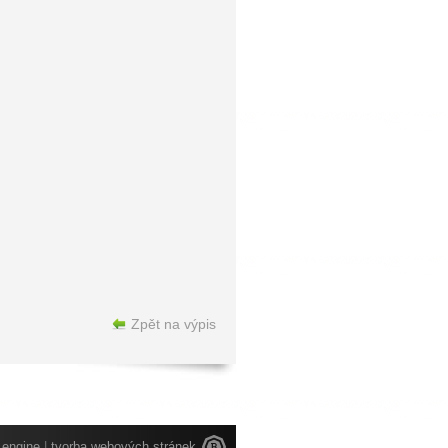
Zpět na výpis
engine
|
tvorba webových stránek