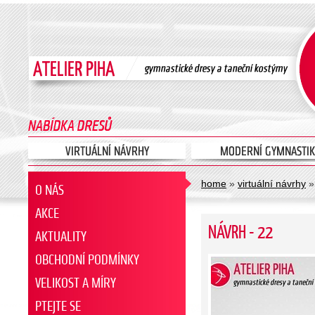
home
»
virtuální návrhy
»
O NÁS
AKCE
NÁVRH - 22
AKTUALITY
OBCHODNÍ PODMÍNKY
VELIKOST A MÍRY
PTEJTE SE