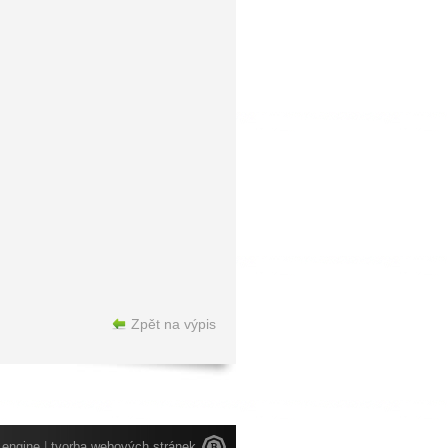
Zpět na výpis
engine
|
tvorba webových stránek