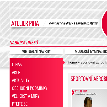
home
» sportovní aerobi
O NÁS
AKCE
SPORTOVNÍ AEROB
AKTUALITY
OBCHODNÍ PODMÍNKY
VELIKOST A MÍRY
PTEJTE SE