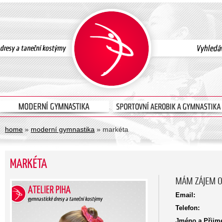
home
»
moderní gymnastika
» markéta
MARKÉTA
MÁM ZÁJEM O
Email:
Telefon:
Jméno a Přijme