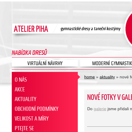
home
»
aktuality
» nové fo
O NÁS
AKCE
NOVÉ FOTKY V GALE
AKTUALITY
OBCHODNÍ PODMÍNKY
Do
galerie
jsme přidali 
VELIKOST A MÍRY
PTEJTE SE