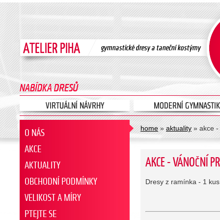
home
»
aktuality
» akce -
O NÁS
AKCE
AKCE - VÁNOČNÍ P
AKTUALITY
OBCHODNÍ PODMÍNKY
Dresy z ramínka - 1 kus,
VELIKOST A MÍRY
PTEJTE SE