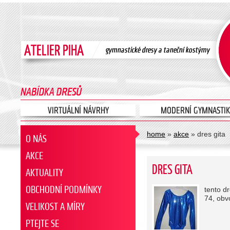
home
»
akce
» dres gita
O NÁS
AKCE
DRES GITA
AKTUALITY
OBCHODNÍ PODMÍNKY
tento d
74, obv
VELIKOST A MÍRY
PTEJTE SE